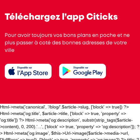
Téléchargez l’app Citicks
Pour avoir toujours vos bons plans en poche et ne
plus passer à coté des bonnes adresses de votre
ville
Html->meta('canonical', '/blog/'.$article->slug, ['block' => true]) ?>
Html->meta('og:title', $article->title, ['block' => true, 'property' =>
'og:title']) ?>
Html->meta('og:description', substr(strip_tags($article-
>content), 0, 200).'...', ['block' => true, 'property' => 'og:description']); ?
>
Html->meta('og:image', $this->Url->image($article->media->url,
['fullBase' => true]), ['block' => true, 'property' => 'og:image']) ?>
title; ?