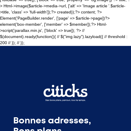
>
Html->image($article->media->url, ['alt' => 'Image article '.$article-
>title, 'class' => 'full-width']);?>
created));?>
content; ?>
Element('PageBuilder.render', ['page' => $article->page])?>
element('box-member', ['member' => $member]);?>
Html-
>script('parallax.min.js', ['block' => true]); ?>
//
$(document).ready(function(){ // $("img.lazy").lazyload({ // threshold :
200 // }); // });
Bonnes adresses,