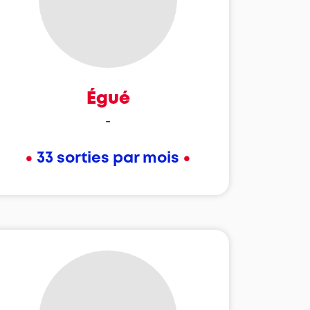
Égué
-
•
•
33 sorties par mois