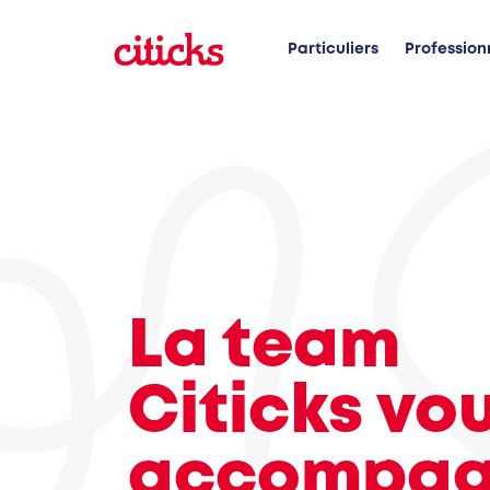
Particuliers
Profession
La team
Citicks vo
accompa