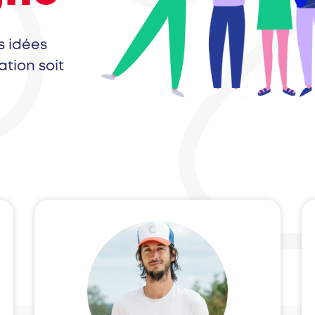
s idées
ation soit